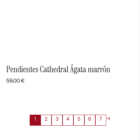
Pendientes Cathedral Ágata marrón
59,00
€
→
1
2
3
4
5
6
7