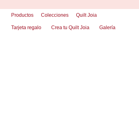
Skip
to
Productos
Colecciones
Quilt Joia
content
Tarjeta regalo
Crea tu Quilt Joia
Galería