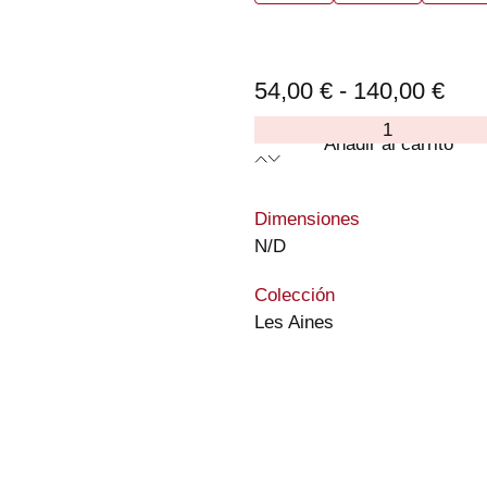
Ran
54,00
€
-
140,00
€
de
AINA
Añadir al carrito
prec
-
A0103
des
cantidad
:
Dimensiones
54,
N/D
has
140
:
Colección
Les Aines