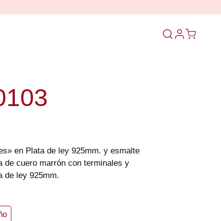
Abrir
el
formulario
de
búsqueda
0103
es» en Plata de ley 925mm. y esmalte
ira de cuero marrón con terminales y
ta de ley 925mm.
ño