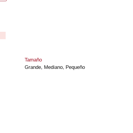
go
ios:
de
:
Tamaño
00 €
Grande, Mediano, Pequeño
ta
,00 €