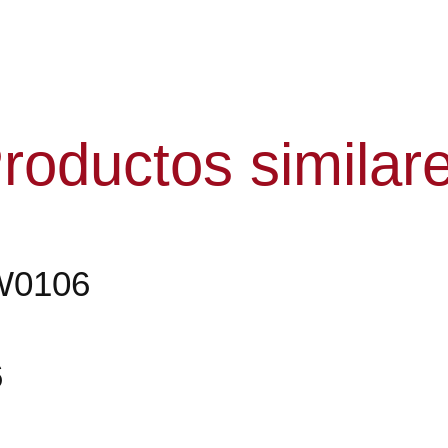
roductos similar
W0106
6