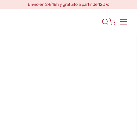
Skip
Envío en 24/48h y gratuito a partir de 120 €
to
content
Abrir
el
formulario
de
búsqueda