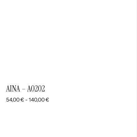
AINA – A0202
Rango
54,00
€
-
140,00
€
de
precios:
desde
54,00 €