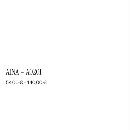
AINA – A0201
Rango
54,00
€
-
140,00
€
de
precios:
desde
54,00 €
hasta
140,00 €