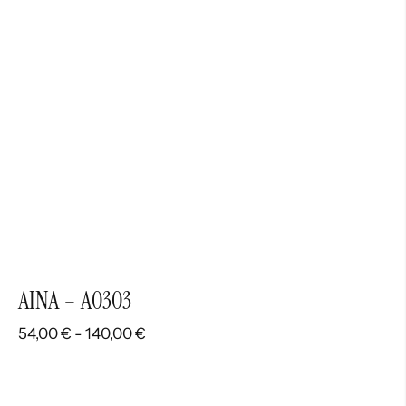
hasta
140,00 €
AINA – A0303
Rango
54,00
€
-
140,00
€
de
precios:
desde