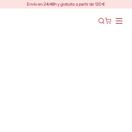
Skip
Envío en 24/48h y gratuito a partir de 120 €
to
content
Abrir
el
formulario
de
búsqueda