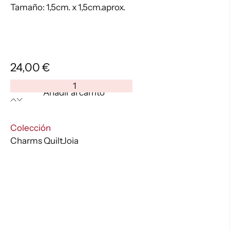
Tamaño: 1,5cm. x 1,5cm.aprox.
24,00
€
Charm
Añadir al carrito
QUILTJOIA
Ovillo
esmalte
:
Colección
azul
Charms QuiltJoia
cantidad