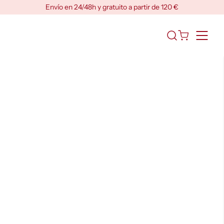
Skip
Envío en 24/48h y gratuito a partir de 120 €
to
content
Abrir
el
formulario
de
búsqueda