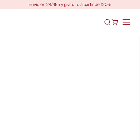
Skip
Envío en 24/48h y gratuito a partir de 120 €
to
content
Abrir
el
formulario
de
búsqueda