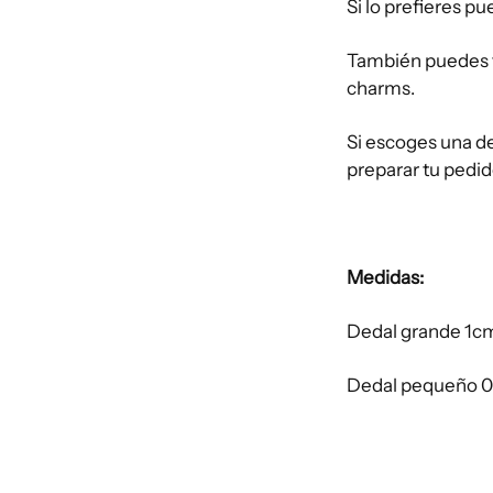
Si lo prefieres pu
También puedes t
charms.
Si escoges una de
preparar tu pedid
Medidas:
Dedal grande 1cm
Dedal pequeño 0