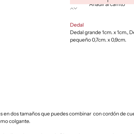
Colgante
Añadir al carrito
pre
Plata
Swarovski
des
ocre
:
Dedal
35,
cantidad
Dedal grande 1cm. x 1cm., D
has
pequeño 0,7cm. x 0,9cm.
45,
es en dos tamaños que puedes combinar con cordón de cu
como colgante.