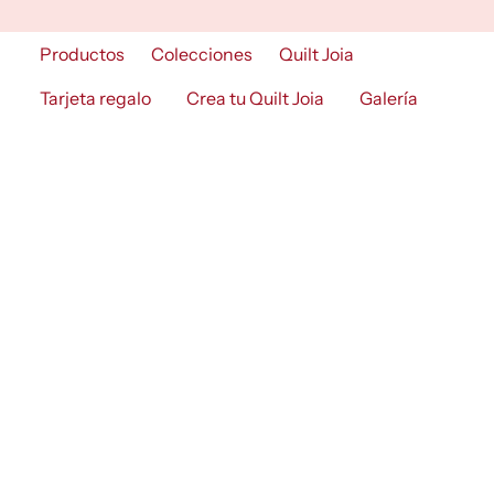
Skip
to
Productos
Colecciones
Quilt Joia
content
Tarjeta regalo
Crea tu Quilt Joia
Galería