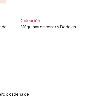
cios:
de
:
Colección
00 €
edal
Máquinas de coser y Dedales
ta
00 €
ero o cadena de