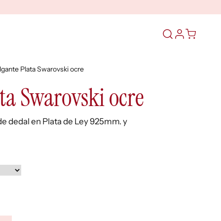
Abrir
el
formulario
lgante Plata Swarovski ocre
de
búsqueda
ta Swarovski ocre
e dedal en Plata de Ley 925mm. y
ngo