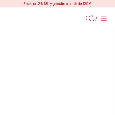
Skip
Envío en 24/48h y gratuito a partir de 120 €
to
content
Abrir
el
formulario
de
búsqueda