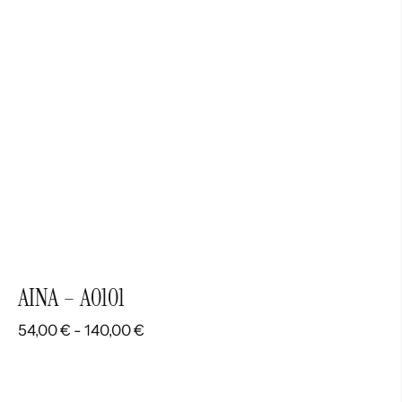
AINA – A0101
Rango
54,00
€
-
140,00
€
de
precios:
desde