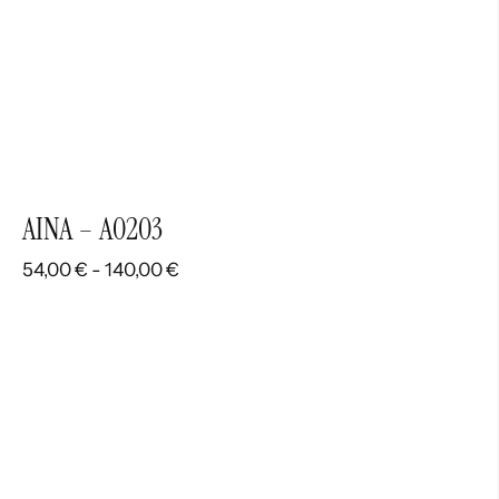
AINA – A0203
Rango
54,00
€
-
140,00
€
de
precios:
desde
54,00 €
hasta
140,00 €