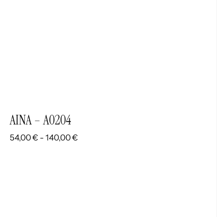
AINA – A0204
Rango
54,00
€
-
140,00
€
de
precios:
desde
54,00 €
hasta
140,00 €