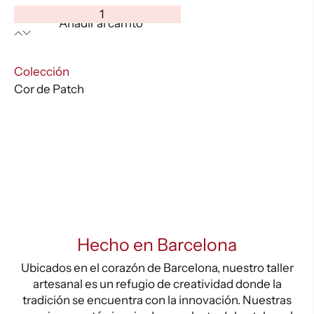
Cor
Añadir al carrito
de
Patch
-
:
Colección
Cg0106
Cor de Patch
cantidad
Hecho en Barcelona
Ubicados en el corazón de Barcelona, nuestro taller
artesanal es un refugio de creatividad donde la
tradición se encuentra con la innovación. Nuestras