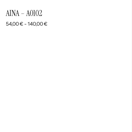
AINA – A0102
Rango
54,00
€
-
140,00
€
de
precios:
desde
54,00 €
hasta
140,00 €