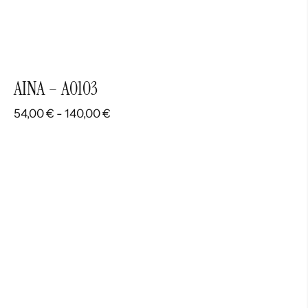
AINA – A0103
Rango
54,00
€
-
140,00
€
de
precios:
desde
54,00 €
hasta
140,00 €