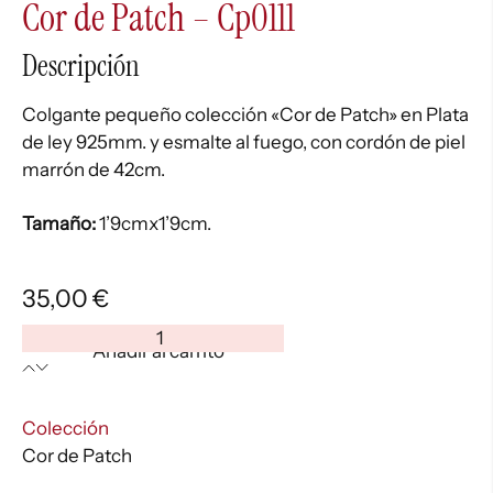
Cor de Patch – Cp0111
Descripción
Colgante pequeño colección «Cor de Patch» en Plata
de ley 925mm. y esmalte al fuego, con cordón de piel
marrón de 42cm.
Tamaño:
1’9cmx1’9cm.
35,00
€
Cor
Añadir al carrito
de
Patch
-
:
Colección
Cp0111
Cor de Patch
cantidad