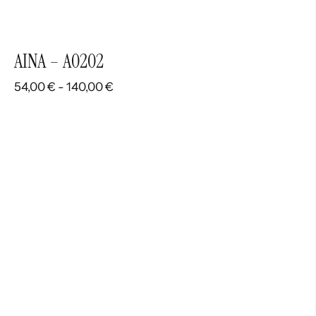
AINA – A0202
Rango
54,00
€
-
140,00
€
de
precios:
desde
54,00 €
hasta
140,00 €