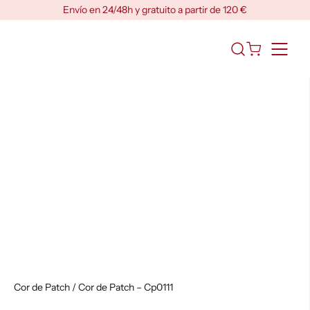
Skip
Envío en 24/48h y gratuito a partir de 120 €
to
content
Abrir
el
formulario
de
búsqueda
Cor de Patch
/ Cor de Patch – Cp0111