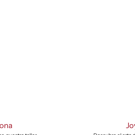
lona
Jo