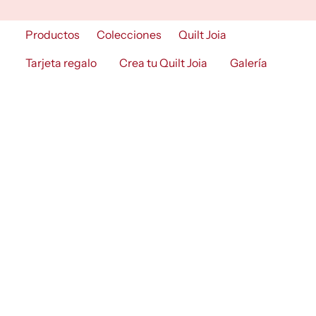
Skip
to
Productos
Colecciones
Quilt Joia
content
Tarjeta regalo
Crea tu Quilt Joia
Galería