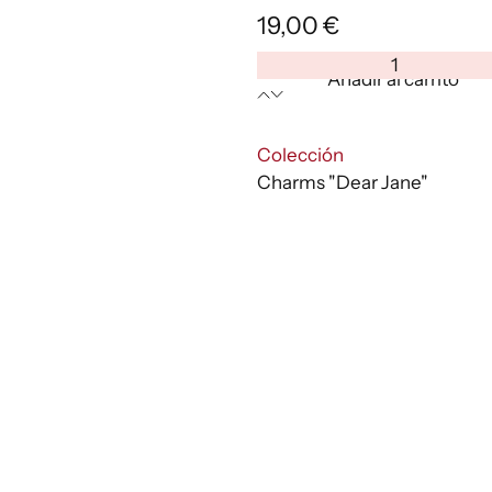
19,00
€
DEAR
Añadir al carrito
JANE
Charm-
07
:
Colección
cantidad
Charms "Dear Jane"