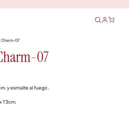
Abrir
el
formulario
 Charm-07
de
búsqueda
Charm-07
. y esmalte al fuego .
x 1’3cm.