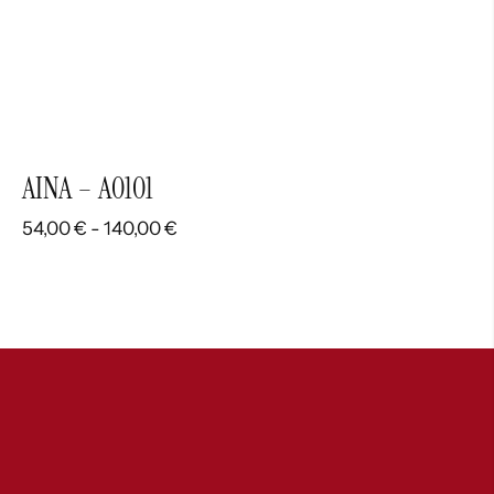
AINA – A0101
Rango
54,00
€
-
140,00
€
de
precios:
desde
54,00 €
hasta
140,00 €