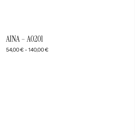
AINA – A0201
Rango
54,00
€
-
140,00
€
de
precios:
desde
54,00 €
hasta
140,00 €