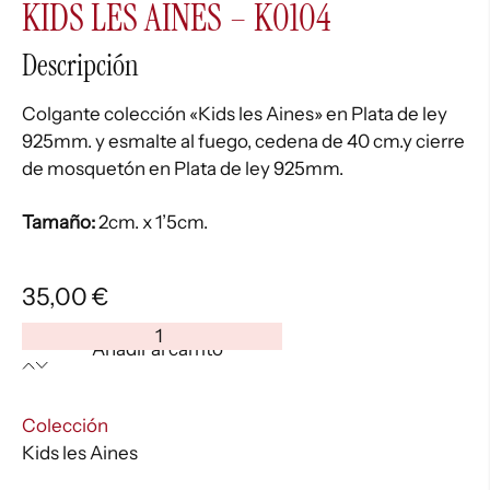
KIDS LES AINES – K0104
Descripción
Colgante colección «Kids les Aines» en Plata de ley
925mm. y esmalte al fuego, cedena de 40 cm.y cierre
de mosquetón en Plata de ley 925mm.
Tamaño:
2cm. x 1’5cm.
35,00
€
KIDS
Añadir al carrito
LES
AINES
-
:
Colección
K0104
Kids les Aines
cantidad