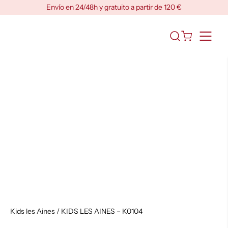
Skip
Envío en 24/48h y gratuito a partir de 120 €
to
content
Abrir
el
formulario
de
búsqueda
Kids les Aines
/ KIDS LES AINES – K0104