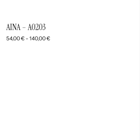
AINA – A0203
Rango
54,00
€
-
140,00
€
de
precios:
desde
54,00 €
hasta
140,00 €