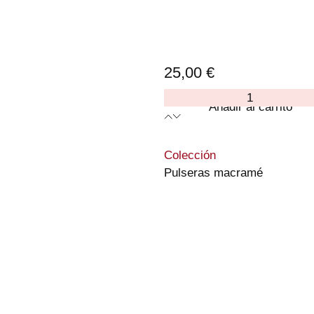
25,00
€
Pulsera
Añadir al carrito
macramé
"Log
Cabin"04
:
Colección
cantidad
Pulseras macramé