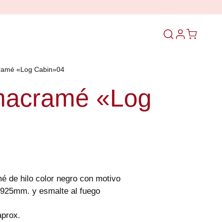
Abrir
el
formulario
cramé «Log Cabin»04
de
búsqueda
macramé «Log
4
é de hilo color negro con motivo
 925mm. y esmalte al fuego
prox.