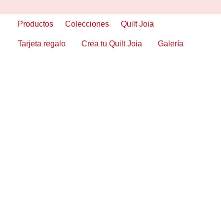
Skip
to
Productos
Colecciones
Quilt Joia
content
Tarjeta regalo
Crea tu Quilt Joia
Galería