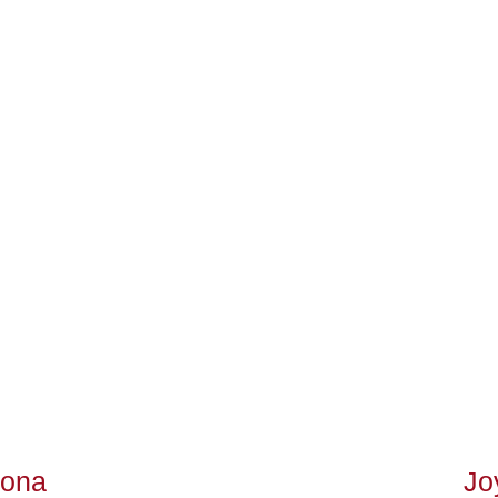
lona
Jo