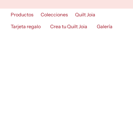
Skip
to
Productos
Colecciones
Quilt Joia
content
Tarjeta regalo
Crea tu Quilt Joia
Galería