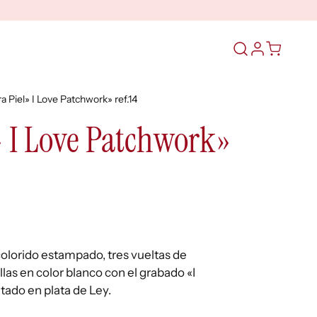
Abrir
el
formulario
ra Piel» I Love Patchwork» ref.14
de
búsqueda
» I Love Patchwork»
 colorido estampado, tres vueltas de
llas en color blanco con el grabado «I
ado en plata de Ley.