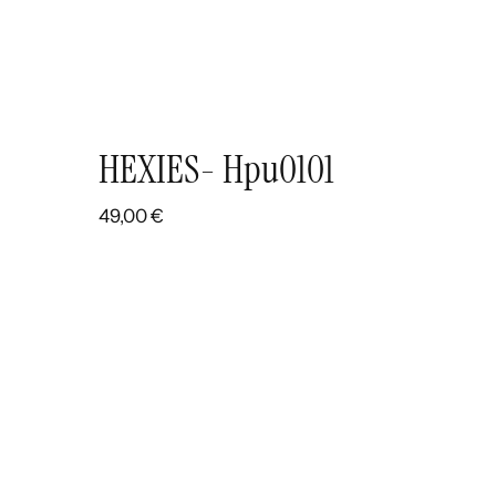
HEXIES- Hpu0101
49,00
€