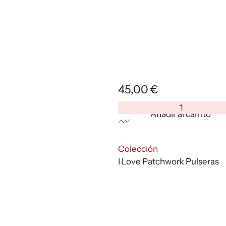
45,00
€
Pulsera
Añadir al carrito
Piel"
I
Love
:
Colección
Patchwork"
I Love Patchwork Pulseras
ref.14
cantidad