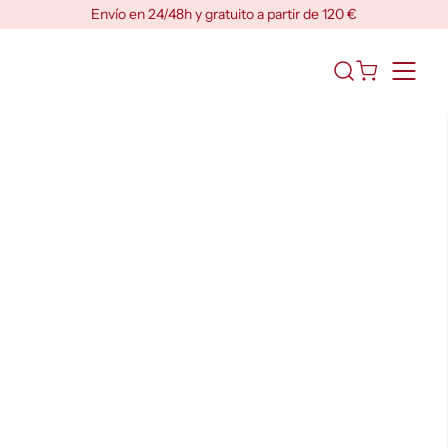
Skip
Envío en 24/48h y gratuito a partir de 120 €
to
content
Abrir
el
formulario
de
búsqueda