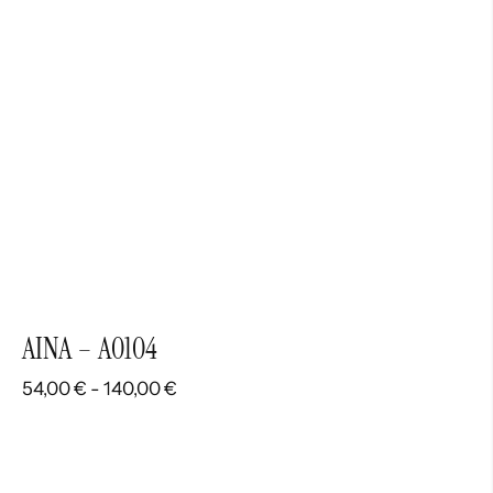
AINA – A0104
Rango
54,00
€
-
140,00
€
de
precios:
desde