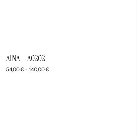
AINA – A0202
Rango
54,00
€
-
140,00
€
de
precios:
desde
54,00 €
hasta
140,00 €