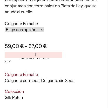
conjuntada con terminales en Plata de Ley, que se
anuda al cuello
Colgante Esmalte
Rango
59,00
€
-
67,00
€
de
Colgante
Añadir al carrito
precios:
Log
Cabin
desde
Esmalte
:
Colgante Esmalte
59,00 €
Aurora
Colgante con seda, Colgante sin Seda
hasta
Silvestre
67,00 €
cantidad
:
Colección
Silk Patch