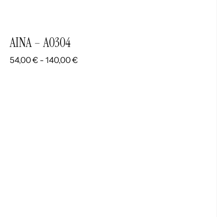
AINA – A0304
Rango
54,00
€
-
140,00
€
de
precios:
desde
54,00 €
hasta
140,00 €