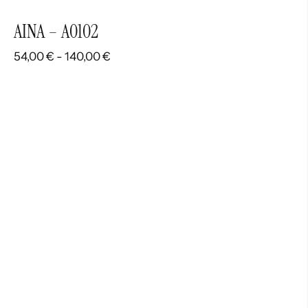
AINA – A0102
Rango
54,00
€
-
140,00
€
de
precios:
desde
54,00 €
hasta
140,00 €