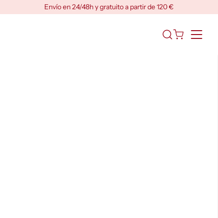
Skip
Envío en 24/48h y gratuito a partir de 120 €
to
content
Abrir
el
formulario
de
búsqueda