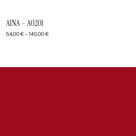
AINA – A0201
Rango
54,00
€
-
140,00
€
de
precios:
desde
54,00 €
hasta
140,00 €