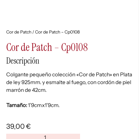
Cor de Patch
/ Cor de Patch – Cp0108
Cor de Patch – Cp0108
Descripción
Colgante pequeño colección «Cor de Patch» en Plata
de ley 925mm. y esmalte al fuego, con cordón de piel
marrón de 42cm.
Tamaño:
1’9cmx1’9cm.
39,00
€
Cor