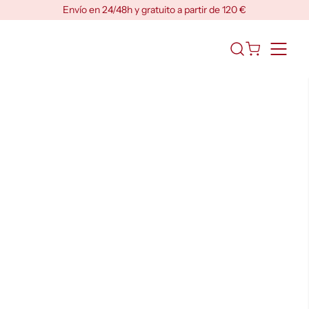
Skip
Envío en 24/48h y gratuito a partir de 120 €
to
content
Abrir
el
formulario
de
búsqueda