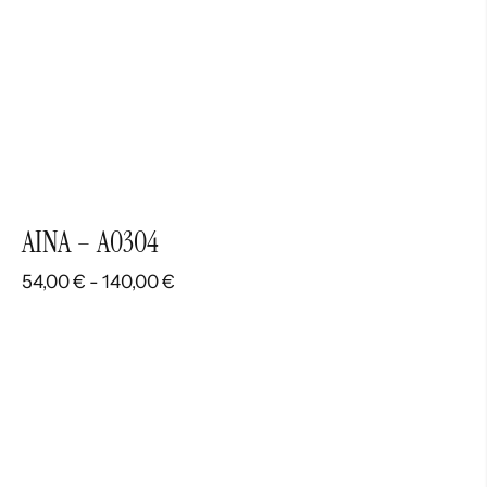
AINA – A0304
Rango
54,00
€
-
140,00
€
de
precios:
desde
54,00 €
hasta
140,00 €