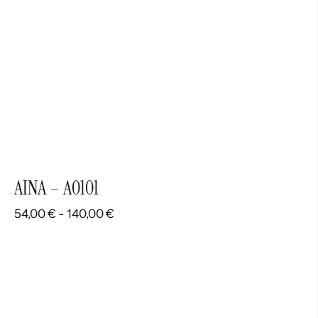
AINA – A0101
Rango
54,00
€
-
140,00
€
de
precios:
desde
54,00 €
hasta