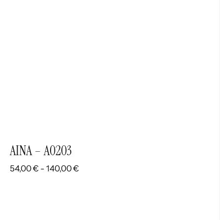
140,00 €
AINA – A0203
Rango
54,00
€
-
140,00
€
de
precios:
desde
54,00 €