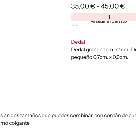
Ra
35,00
€
-
45,00
€
de
Dedal
Añadir al carrito
pre
Plata
Swarovski
des
rojo
:
Dedal
35,
cantidad
Dedal grande 1cm. x 1cm., D
has
pequeño 0,7cm. x 0,9cm.
45,
es en dos tamaños que puedes combinar con cordón de cu
como colgante.