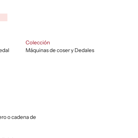
ngo
cios:
de
:
Colección
00 €
edal
Máquinas de coser y Dedales
ta
00 €
ero o cadena de