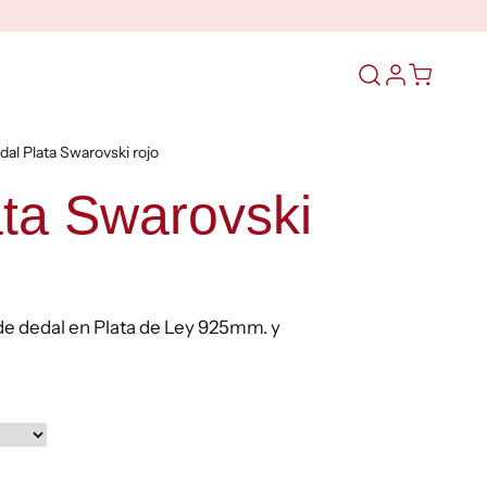
Abrir
el
formulario
dal Plata Swarovski rojo
de
búsqueda
ata Swarovski
e dedal en Plata de Ley 925mm. y