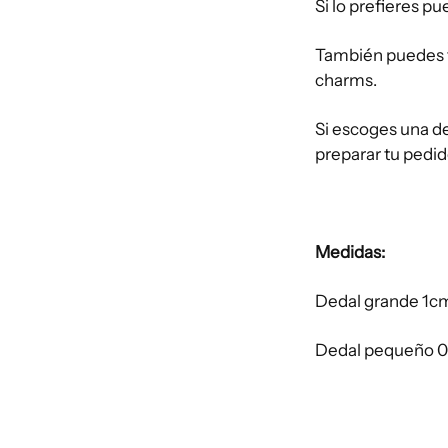
Si lo prefieres pu
También puedes t
charms.
Si escoges una de
preparar tu pedid
Medidas:
Dedal grande 1cm
Dedal pequeño 0