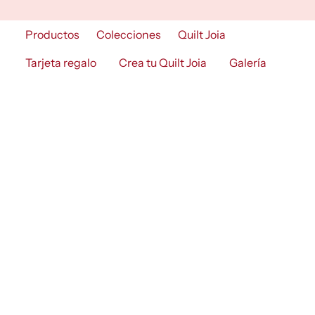
Skip
to
Productos
Colecciones
Quilt Joia
content
Tarjeta regalo
Crea tu Quilt Joia
Galería