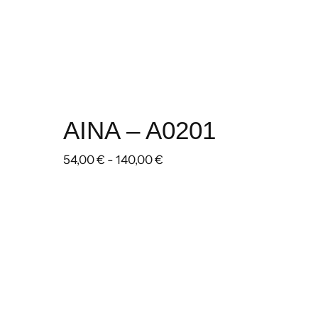
AINA – A0201
Rango
54,00
€
-
140,00
€
de
precios:
desde
54,00 €
hasta
140,00 €