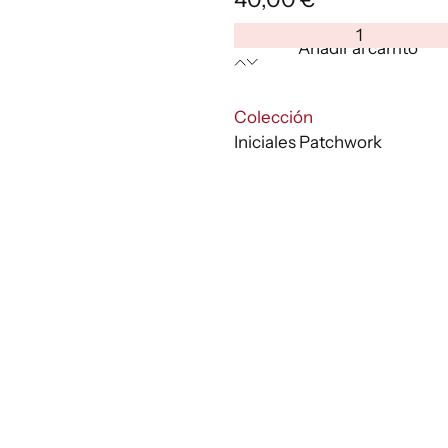
Inicial
Añadir al carrito
Patchwork
I
cantidad
:
Colección
Iniciales Patchwork