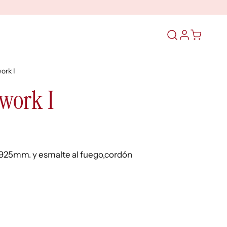
Abrir
el
formulario
work I
de
búsqueda
hwork I
Ley 925mm. y esmalte al fuego,cordón