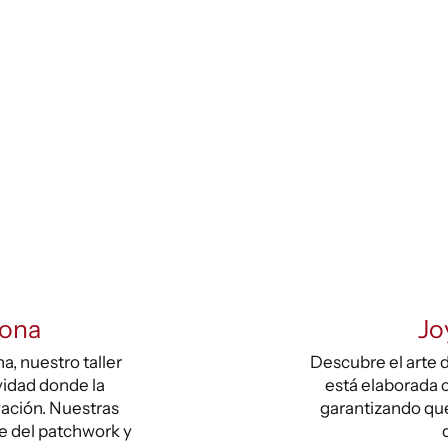
lona
Jo
, nuestro taller
Descubre el arte d
vidad donde la
está elaborada c
vación. Nuestras
garantizando que
te del patchwork y