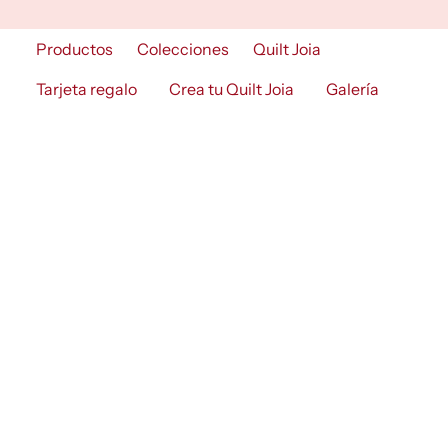
Skip
to
Productos
Colecciones
Quilt Joia
content
Tarjeta regalo
Crea tu Quilt Joia
Galería