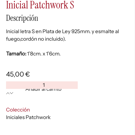
Inicial Patchwork S
Descripción
Inicial letra S en Plata de Ley 925mm. y esmalte al
fuego,cordón no incluido).
Tamaño:
1’8cm. x 1’6cm.
45,00
€
Inicial
Añadir al carrito
Patchwork
S
cantidad
:
Colección
Iniciales Patchwork