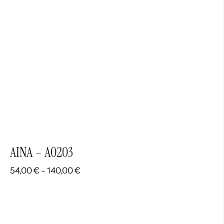
AINA – A0203
Rango
54,00
€
-
140,00
€
de
precios:
desde
54,00 €