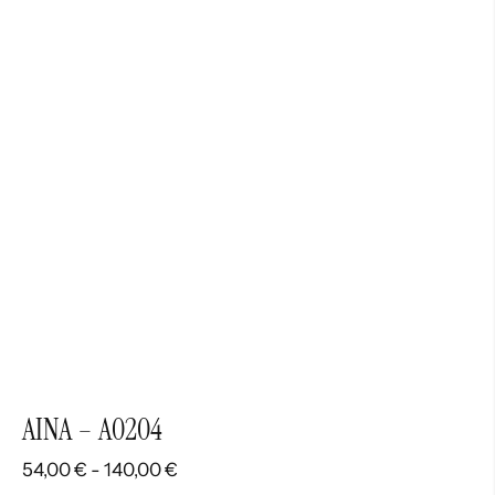
AINA – A0204
Rango
54,00
€
-
140,00
€