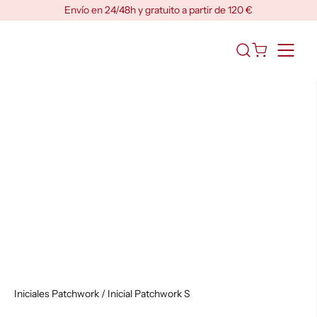
Skip
Envío en 24/48h y gratuito a partir de 120 €
to
content
Abrir
el
formulario
de
búsqueda
Iniciales Patchwork
/ Inicial Patchwork S