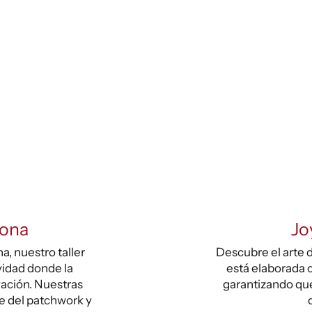
lona
Jo
, nuestro taller
Descubre el arte d
vidad donde la
está elaborada c
vación. Nuestras
garantizando que
te del patchwork y