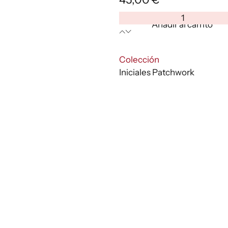
Inicial
Añadir al carrito
Patchwork
Y
cantidad
:
Colección
Iniciales Patchwork