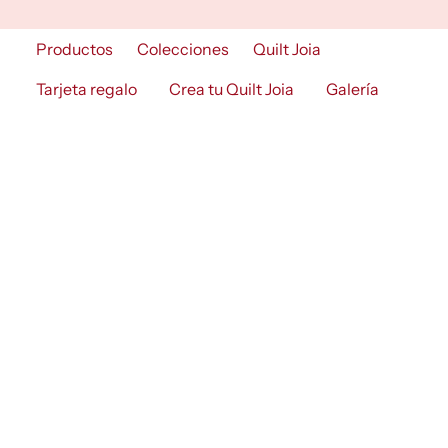
Skip
to
Productos
Colecciones
Quilt Joia
content
Tarjeta regalo
Crea tu Quilt Joia
Galería