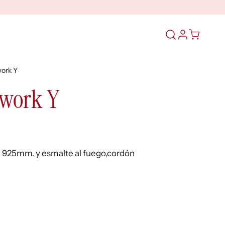
Abrir
el
formulario
work Y
de
búsqueda
hwork Y
Ley 925mm. y esmalte al fuego,cordón