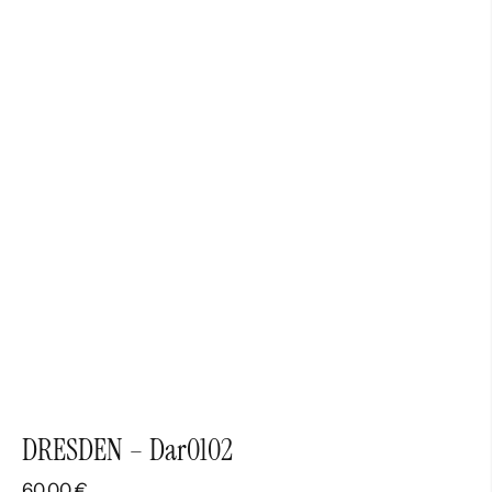
DRESDEN – Dar0102
60,00
€