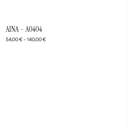
AINA – A0404
Rango
54,00
€
-
140,00
€
de
precios:
desde
54,00 €
hasta
140,00 €