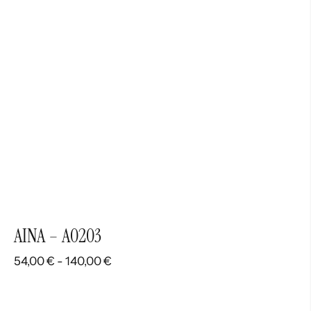
hasta
140,00 €
AINA – A0203
Rango
54,00
€
-
140,00
€
de
precios: