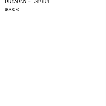
DRESDEN – Dar0101
60,00
€