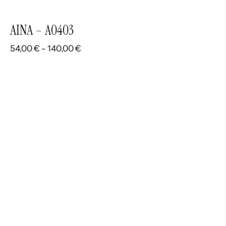
AINA – A0403
Rango
54,00
€
-
140,00
€
de
precios:
desde
54,00 €
hasta
140,00 €