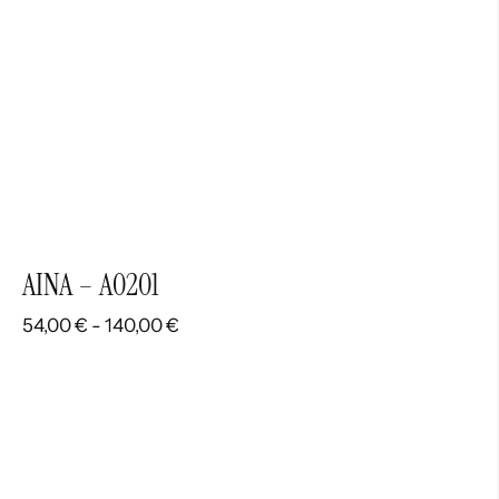
AINA – A0201
Rango
54,00
€
-
140,00
€
de
precios:
desde
54,00 €
hasta
140,00 €