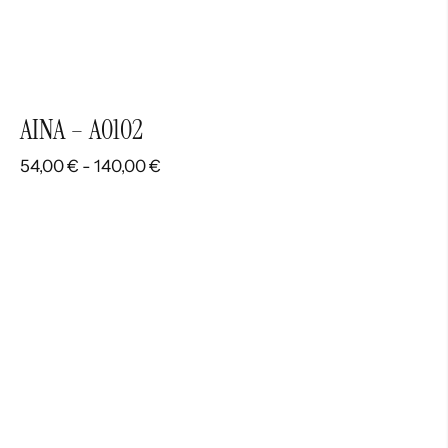
AINA – A0102
Rango
54,00
€
-
140,00
€
de
precios:
desde
54,00 €
hasta
140,00 €