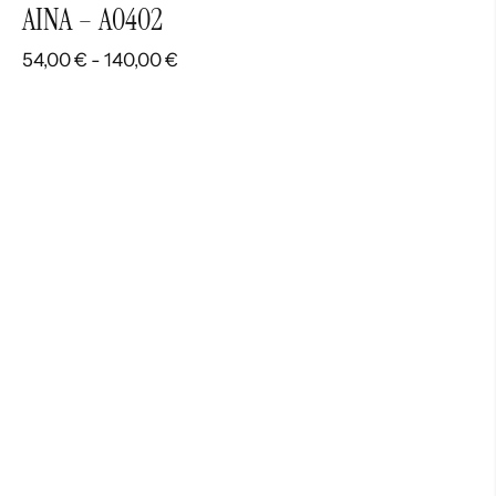
AINA – A0402
Rango
54,00
€
-
140,00
€
de
precios:
desde
54,00 €
hasta
140,00 €