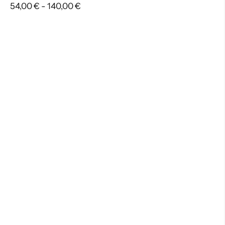
Rango
54,00
€
-
140,00
€
de
precios:
desde
54,00 €
hasta
140,00 €