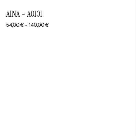
AINA – A0101
Rango
54,00
€
-
140,00
€
de
precios:
desde
54,00 €
hasta
140,00 €