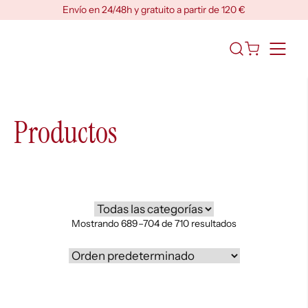
Skip
Envío en 24/48h y gratuito a partir de 120 €
to
content
Abrir
el
formulario
de
búsqueda
Productos
Mostrando 689–704 de 710 resultados