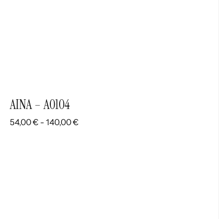
AINA – A0104
Rango
54,00
€
-
140,00
€
de
precios:
desde
54,00 €
hasta
140,00 €