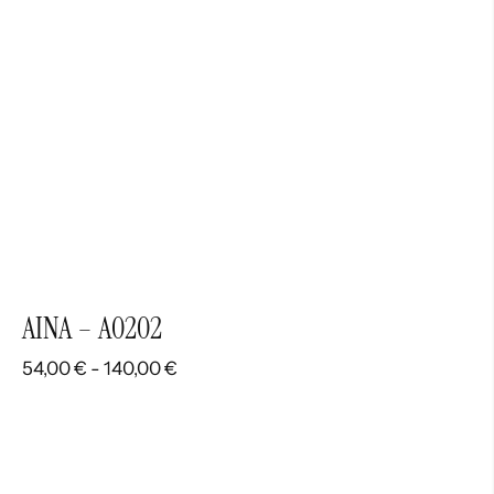
AINA – A0202
Rango
54,00
€
-
140,00
€
de
precios:
desde
54,00 €