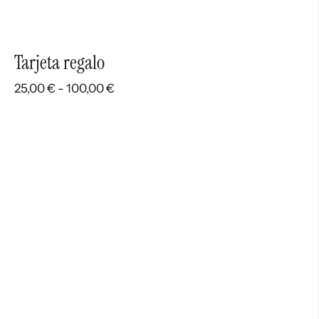
Tarjeta regalo
Rango
25,00
€
-
100,00
€
de
precios:
desde
25,00 €
hasta
100,00 €