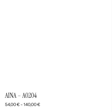
desde
54,00 €
hasta
140,00 €
AINA – A0204
Rango
54,00
€
-
140,00
€
de