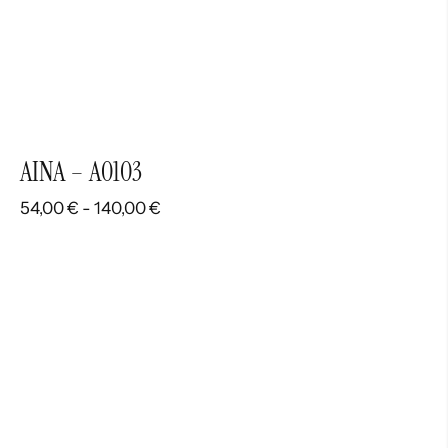
AINA – A0103
Rango
54,00
€
-
140,00
€
de
precios:
desde
54,00 €
hasta
140,00 €